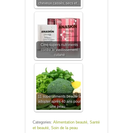
cheveux cassés, secs et…
Cinq supers nutriments
contre le vieillissement
cutané
11 superaliments beauté à
adopter après 40 ans pour
une peau…
Categories:
Alimentation beauté
,
Santé
et beauté
,
Soin de la peau