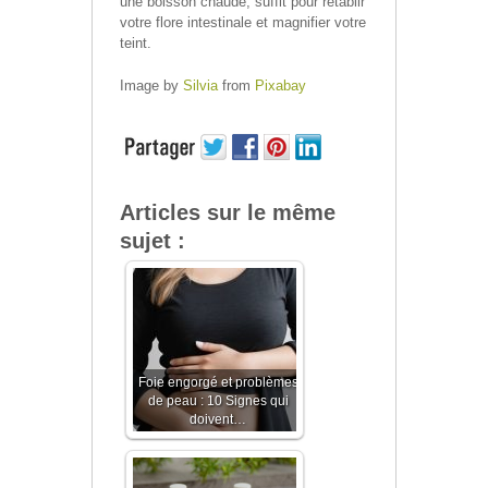
une boisson chaude, suffit pour rétablir
votre flore intestinale et magnifier votre
teint.
Image by
Silvia
from
Pixabay
Articles sur le même
sujet :
Foie engorgé et problèmes
de peau : 10 Signes qui
doivent…