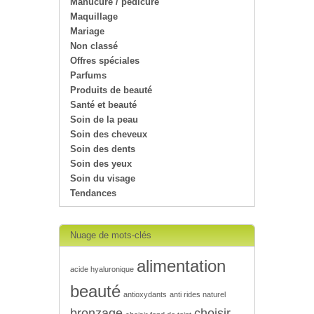
Manucure / pédicure
Maquillage
Mariage
Non classé
Offres spéciales
Parfums
Produits de beauté
Santé et beauté
Soin de la peau
Soin des cheveux
Soin des dents
Soin des yeux
Soin du visage
Tendances
Nuage de mots-clés
alimentation
acide hyaluronique
beauté
antioxydants
anti rides naturel
bronzage
choisir