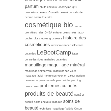
choisir fond de teint
parfum
chute cheveux
coenzyme Q10
coloration cheveux
Conseils beauté
conseils de
beauté
contre les rides
cosmétique bio
crème
premières rides
DHEA
enlever points noirs
faux-
histoire des
ongles
gloss lèvres
grossesse
cosmétiques
infection cutanée
infections
LeBootCamp
cutanées
lutter
contre les rides
maladies cutanées
maquillage
maquillage minéral
maquillage soirée yeux
maquiller ses yeux
massage facial
mettre ses yeux en valeur
parfum
peau mixte
peau normale
peau sèche
piercing
problèmes cutanés
points noirs
produits de beauté
santé et
soins de
beauté
soins cheveux matures
beauté
technique maquillage
Valérie Orsoni