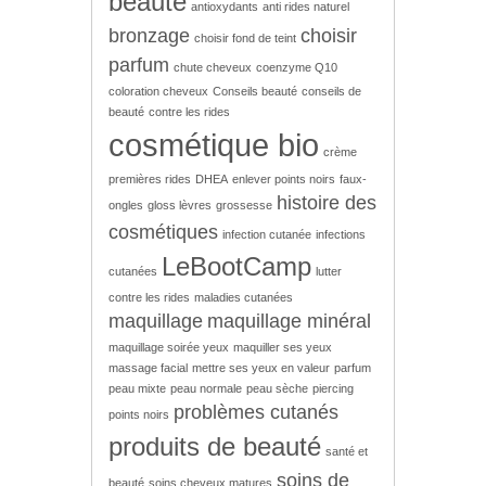
beauté
antioxydants
anti rides naturel
bronzage
choisir
choisir fond de teint
parfum
chute cheveux
coenzyme Q10
coloration cheveux
Conseils beauté
conseils de
beauté
contre les rides
cosmétique bio
crème
premières rides
DHEA
enlever points noirs
faux-
histoire des
ongles
gloss lèvres
grossesse
cosmétiques
infection cutanée
infections
LeBootCamp
cutanées
lutter
contre les rides
maladies cutanées
maquillage
maquillage minéral
maquillage soirée yeux
maquiller ses yeux
massage facial
mettre ses yeux en valeur
parfum
peau mixte
peau normale
peau sèche
piercing
problèmes cutanés
points noirs
produits de beauté
santé et
soins de
beauté
soins cheveux matures