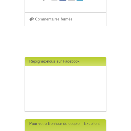
sur
Commentaires fermés
Histoire
Lire plus »
des
Cosmétiques
Rejoignez-nous sur Facebook
-
Partie
1
Pour votre Bonheur de couple – Excellent