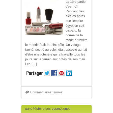
La 1ère partie
c'est ICI
Dernière
Pendant des
siècles après
partie
que l'empire
égyptien soit
disparu, la
norme de la
mode à travers
le monde était le teint pâle. Un visage
tanné, séché au soleil était associé au fait
d'être une roturière qui a travaillé tous les
jours sur le terrain aux côtés de son mari.
Les […]
sur
Commentaires fermés
Histoire
Lire plus »
dans
Histoire des cosmétiques