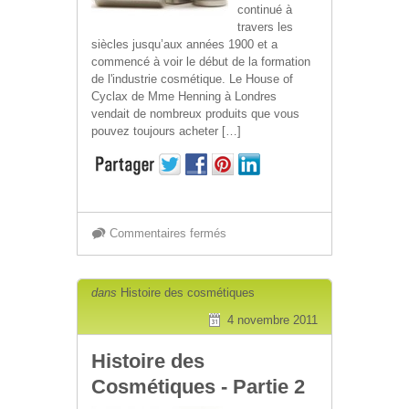
continué à
travers les
siècles jusqu’aux années 1900 et a
commencé à voir le début de la formation
de l'industrie cosmétique. Le House of
Cyclax de Mme Henning à Londres
vendait de nombreux produits que vous
pouvez toujours acheter […]
sur
Commentaires fermés
Histoire
Lire plus »
dans
Histoire des cosmétiques
des
4 novembre 2011
Histoire des
Cosmétiques
Cosmétiques - Partie 2
-