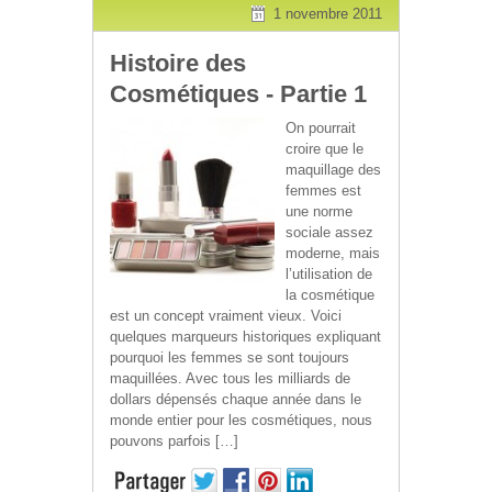
des
1 novembre 2011
Histoire des
Cosmétiques
Cosmétiques - Partie 1
-
On pourrait
croire que le
Partie
maquillage des
femmes est
2
une norme
sociale assez
moderne, mais
l’utilisation de
la cosmétique
est un concept vraiment vieux. Voici
quelques marqueurs historiques expliquant
pourquoi les femmes se sont toujours
maquillées. Avec tous les milliards de
dollars dépensés chaque année dans le
monde entier pour les cosmétiques, nous
pouvons parfois […]