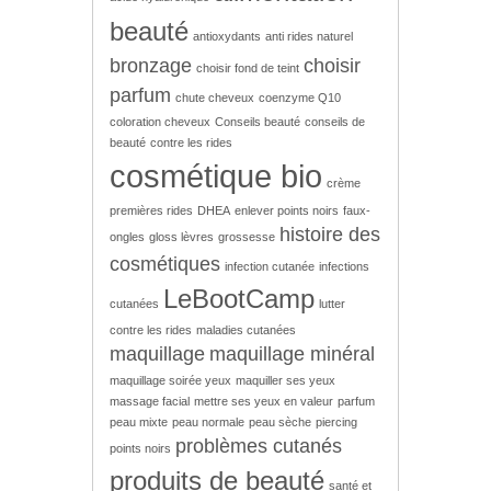
beauté
antioxydants
anti rides naturel
bronzage
choisir
choisir fond de teint
parfum
chute cheveux
coenzyme Q10
coloration cheveux
Conseils beauté
conseils de
beauté
contre les rides
cosmétique bio
crème
premières rides
DHEA
enlever points noirs
faux-
histoire des
ongles
gloss lèvres
grossesse
cosmétiques
infection cutanée
infections
LeBootCamp
cutanées
lutter
contre les rides
maladies cutanées
maquillage
maquillage minéral
maquillage soirée yeux
maquiller ses yeux
massage facial
mettre ses yeux en valeur
parfum
peau mixte
peau normale
peau sèche
piercing
problèmes cutanés
points noirs
produits de beauté
santé et